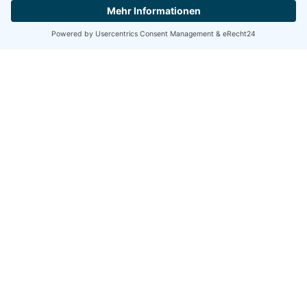
Angebot einholen
Öffnungszeiten
Mo-Do 09:00 Uhr bis 16:00 Uhr
Fr 09:00 Uhr bis 13:00 Uhr
& nach Vereinbarung
Wir freuen uns auf Ihre Anfrage:
DIEHL Versicherungsmakler
Diehl Assekuranz Versicherungsmakler GmbH
Elisabethenstr. 6
65428 Rüsselsheim