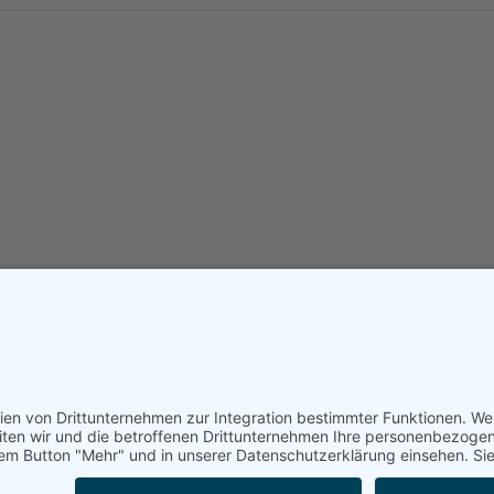
rkläre ich mich damit einverstanden, dass meine hier einge
ten werden nur zum Zweck der Beantwortung meiner Anfrage
zur Kenntn
derzeit mit Wirkung für die Zukunft widerrufen, indem Sie ei