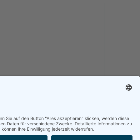
gebenen personenbezogenen Daten elektronisch
 verwendet. Die
Datenschutzhinweise
habe ich
is genommen und ich bin damit einverstanden.
ne E-Mail an info@diehl-versicherungsmakler.de