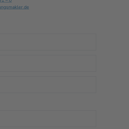
91 – 0
ungsmakler.de