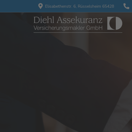
Elisabethenstr. 6,
Rüsselsheim 65428