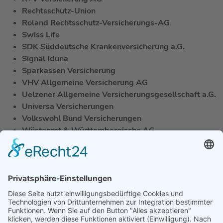
Rechtsschutz-Union
Roland Rechtsschutz-Versicherungs-AG
S
wiss Life
SDK Süddeutsche Krankenversicherung a.G.
Signal Iduna
Sparkassen Versicherung
V
HV Allgemeine Versicherung AG
Uelzener Allgemeine Versicherungsgesellschaft a.G.
Universa Versicherungen
Volkswohl Bund Versicherungen
Wüstenrot & Württembergische AG
WWK Lebensversicherung a.G.
Zurich Gruppe
Kontaktieren Sie DIEHL