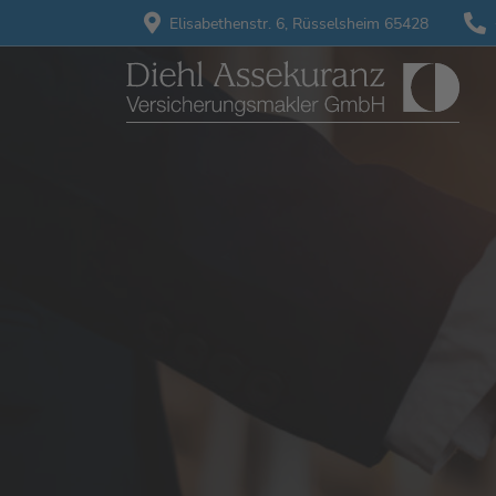
Elisabethenstr. 6,
Rüsselsheim 65428