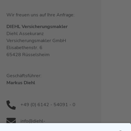
Wir freuen uns auf Ihre Anfrage:
DIEHL Versicherungsmakler
Diehl Assekuranz
Versicherungsmakler GmbH
Elisabethenstr. 6
65428 Rüsselsheim
Geschäftsführer:
Markus Diehl
+49 (0) 6142 - 54091 - 0
info@diehl-
versicherungsmakler.de