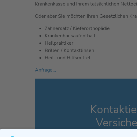
Krankenkasse und Ihrem tatsächlichen Netto
Oder aber Sie möchten Ihren Gesetzlichen Kra
Zahnersatz / Kieferorthopädie
Krankenhausaufenthalt
Heilpraktiker
Brillen / Kontaktlinsen
Heil- und Hilfsmittel
Anfrage…
Kontaktie
Versich