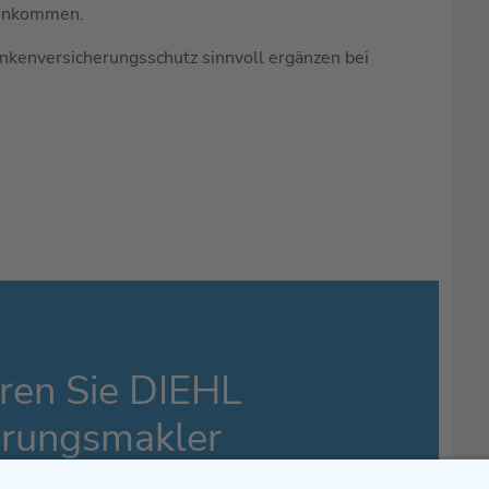
einkommen.
nkenversicherungsschutz sinnvoll ergänzen bei
ren Sie DIEHL
erungsmakler