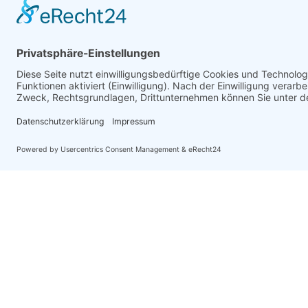
Ihre Fragen und Anliegen sind uns
Lösungen f
Kont
2026 – © Diehl Assekuranz
Versicherungsmakler GmbH