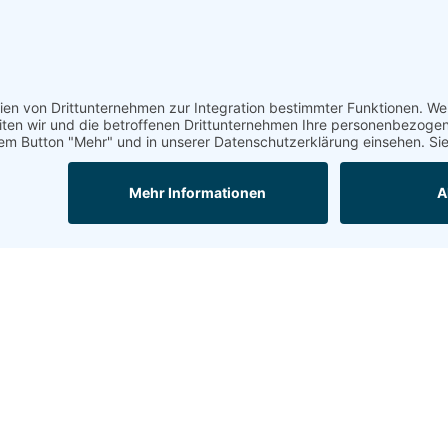
 wichtig. Gemeinsam finden wir die besten
ür Ihre Sicherheit.
akt aufnehmen
Sitemap
Re
Da
Home
Er
Kontakt
Im
Co