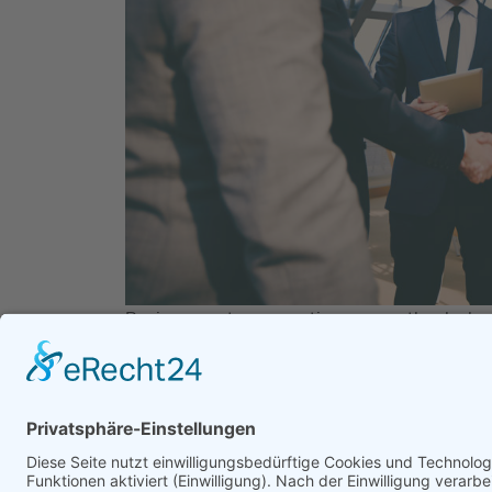
Business partners greeting one another by ha
Mehr Spielraum für die Kreditlinie, absolut g
keine Sicherheiten nötig: Das bietet unsere Ka
Spielraum! Wir schaffen Liquidität – schnell un
Prozent aller Kautionszusagen fordern wir kei
Flexibilität bei der Sicherheiten Stellung !K