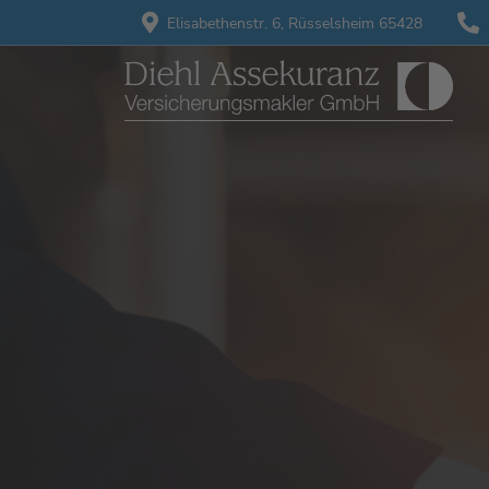
Elisabethenstr. 6,
Rüsselsheim 65428