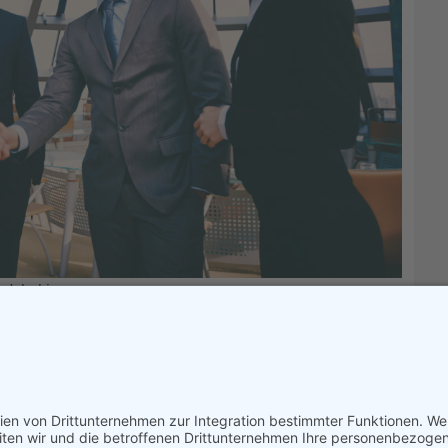
ndshaking
ünstige Konditionen und bei entsprechender Bonität
utionsversicherung. Erweitern Sie jetzt den finanziellen
d einfach. Die Zahlen sprechen für sich: In mehr als 90
ne Sicherheiten.
ommt es bei der Bonitätseinstufung im Ausnahmefall doch