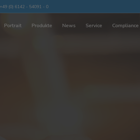
+49 (0) 6142 - 54091 - 0
Portrait
Produkte
News
Service
Compliance