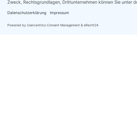
zu einer Sicherheiten Forderung, dann stellen 
Bürgschaftslinie zur Verfügung. Oder Sie könne
üblichen Verfahren wie die Verpfändung von 
sowie eine Rückbürgschaft der Hausbank.
Nutzen Sie die Vorteile der Kautionsversicher
Kontaktie
Versich
Ihre Fragen und Anliegen sind uns
Lösungen f