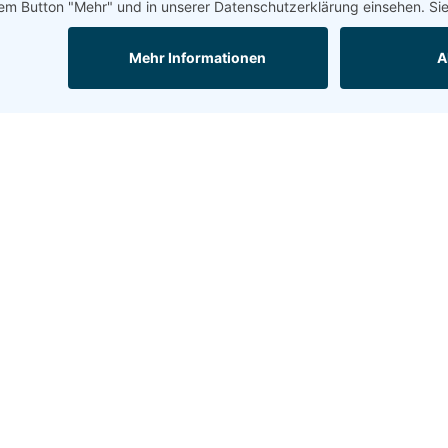
wir in der Regel vorab trotzdem eine anteilige
n diese auf vielfältige Weise leisten. Möglich sind die
Sparguthaben oder Guthaben in Form von Termingeldern
ung!
ren Sie DIEHL
erungsmakler
 wichtig. Gemeinsam finden wir die besten
ür Ihre Sicherheit.