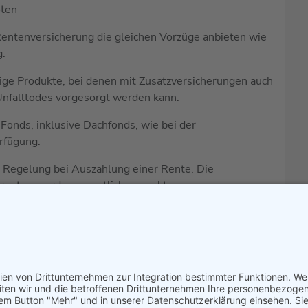
oten
ntenversicherung die gleichen Vorzüge anbieten wie
g.
ige Produkte, bei denen mit Zusatzversicherungen auch
 Unfalltodes vorgesorgt werden kann.
 Fonds, inklusive Dachfonds, wie bei der
rfügung.
e Regelung bei Auszahlung einer Rente. Die
brenten wurde wesentlich gesenkt.
 unserem Produkthinweis „Fondsgebundene