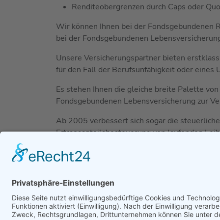
Renditeobergrenzen durch Caps oder Qu
Wir können Ihnen bei der Fondsgebundenen Re
bei der Fondsgebundenen Lebensversicherun
Unsere Versicherungspartner bieten erstklass
für den Fall der Berufsunfähigkeit oder eines
Es stehen Ihnen die gleiche breite Palette von
Fondsgebundenen Lebensversicherung zur Ve
Ab 2005 verbessert sich sogar die steuerlich
Ertragsanteilsbesteuerung von laufenden Lei
Nähere Erläuterungen lesen Sie bitte unter
Lebensversicherung“ nach.
Anfrage…