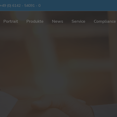
+49 (0) 6142 - 54091 - 0
Portrait
Produkte
News
Service
Compliance