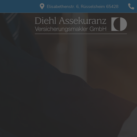
Elisabethenstr. 6,
Rüsselsheim 65428