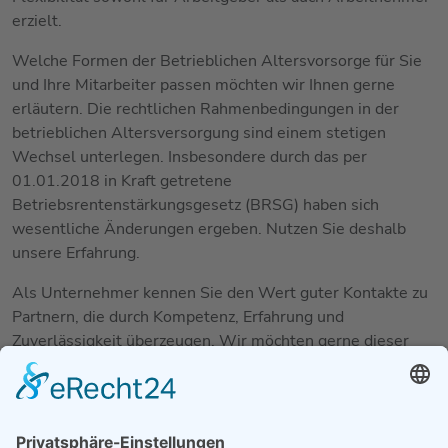
erzielt.
Welche Formen der Betrieblichen Altersvorsorge für Sie
und Ihre Mitarbeiter passen möchten wir Ihnen gerne
erläutern. Die rechtlichen Rahmenbedingungen in der
betrieblichen Altersversorgung sind einem stetigen
Wechsel unterlegen. Insbesondere durch das per
01.01.2018 in Kraft getretene
Betriebsrentenstärkungsgesetz (BRSG) haben sich
wesentliche Änderungen ergeben. Nutzen Sie deshalb
unsere Erfahrung.
Als Unternehmer kennen Sie den Wert guter Kontakte zu
Partnern, die durch Kompetenz, Erfahrung und
Zuverlässigkeit überzeugen. Wir möchten gerne dieser
Partner sein, der Sie und Ihr Unternehmen bei der
Umsetzung der Betrieblichen Altersversorgung begleitet.
Anfrage…