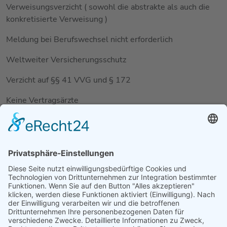
Verweisungsverzicht ( sowohl die abstrakte als auch die
konkretisierte Verweisung )
Meldung bei Berufswechsel nicht erforderlich
Weltweiter Versicherungsschutz
Verzicht auf §§ 41 VVG und § 172
Keine Vertragsärzte
Besondere Berufsklauseln
Sie können die Berufsunfähigkeitsversicherung als
selbständigen Vertrag abschließen oder in Form einer
Zusatzversicherung mit einer Lebens- / Renten- oder
Risikolebensversicherung kombinieren.
Es gibt zur Zeit jede Menge Anbieter, die Ihnen ihren
Versicherungsschutz anbieten. Sie brauchen einen Berater,
der sich in der Tarifvielfalt der Versicherer auskennt und