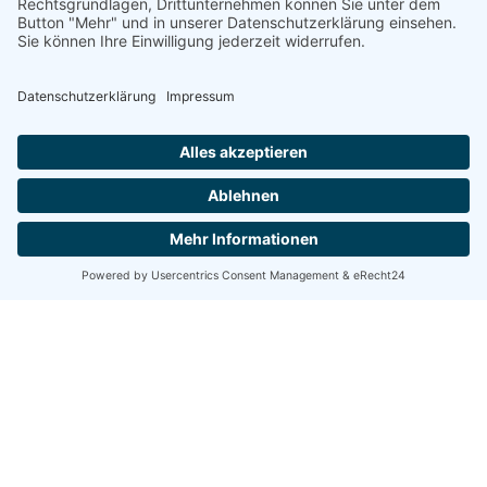
Ihnen kompetent und zuverlässig auf Ihre ganz speziellen
Fragen antworten kann.
Wir beraten Sie gern. Selbstverständlich unverbindlich
und kostenlos.
Anfrage…
Kontaktieren Sie DIEHL
Versicherungsmakler
Ihre Fragen und Anliegen sind uns
wichtig. Gemeinsam finden wir die besten
Lösungen für Ihre Sicherheit.